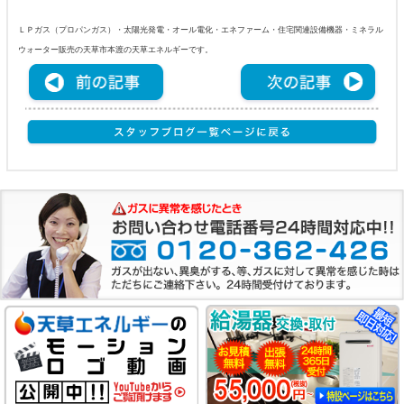
ＬＰガス（プロパンガス）・太陽光発電・オール電化・エネファーム・住宅関連設備機器・ミネラル
ウォーター販売の天草市本渡の天草エネルギーです。