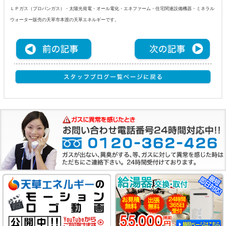
ＬＰガス（プロパンガス）・太陽光発電・オール電化・エネファーム・住宅関連設備機器・ミネラル
ウォーター販売の天草市本渡の天草エネルギーです。