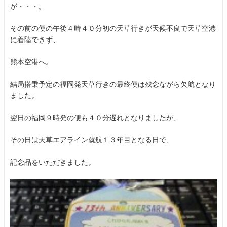
が・・・。
その前の便の午後４時４０分初の天草行きが天候不良で天草空港
に着陸できず、
熊本空港へ。
結局搭乗予定の福岡発天草行きの最終便は残念ながら欠航となり
ました。
翌日の福岡９時発の便も４０分遅れとなりましたが、
その日は天草エアライン就航１３年目となる日で、
記念品をいただきました。