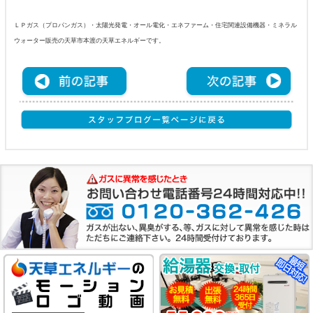
ＬＰガス（プロパンガス）・太陽光発電・オール電化・エネファーム・住宅関連設備機器・ミネラル
ウォーター販売の天草市本渡の天草エネルギーです。