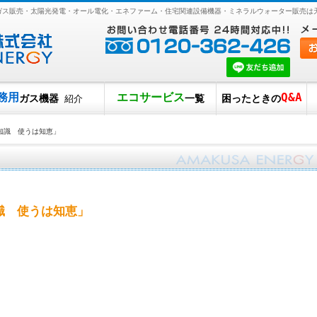
Pガス販売・太陽光発電・オール電化・エネファーム・住宅関連設備機器・ミネラルウォーター販売は
務用
エコサービス
Q&A
ガス機器
一覧
困ったときの
紹介
知識 使うは知恵」
識 使うは知恵」