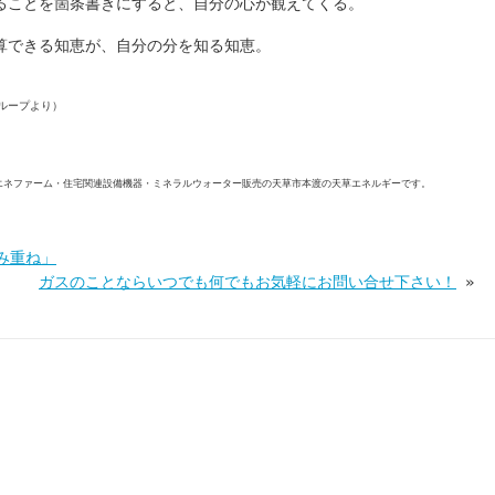
ることを箇条書きにすると、自分の心が観えてくる。
算できる知恵が、自分の分を知る知恵。
ループより）
エネファーム・住宅関連設備機器・ミネラルウォーター販売の天草市本渡の天草エネルギーです。
み重ね」
ガスのことならいつでも何でもお気軽にお問い合せ下さい！
»