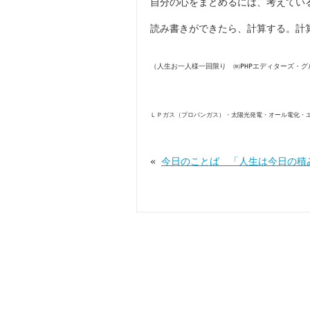
自分の心をまとめるには、考えてい
読み書きができたら、計算する。計
（人生お一人様一回限り ㈱PHPエディターズ・グ
ＬＰガス（プロパンガス）・太陽光発電・オール電化・
«
今日のことば 「人生は今日の積