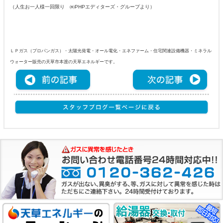
（人生お一人様一回限り ㈱PHPエディターズ・グループより）
ＬＰガス（プロパンガス）・太陽光発電・オール電化・エネファーム・住宅関連設備機器・ミネラル
ウォーター販売の天草市本渡の天草エネルギーです。