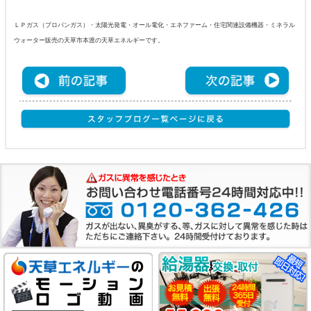
ＬＰガス（プロパンガス）・太陽光発電・オール電化・エネファーム・住宅関連設備機器・ミネラル
ウォーター販売の天草市本渡の天草エネルギーです。