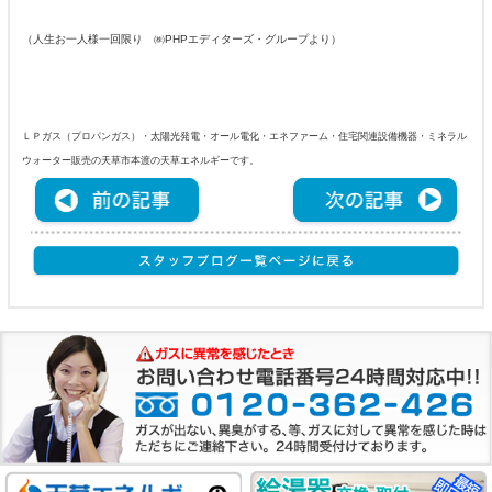
（人生お一人様一回限り ㈱PHPエディターズ・グループより）
ＬＰガス（プロパンガス）・太陽光発電・オール電化・エネファーム・住宅関連設備機器・ミネラル
ウォーター販売の天草市本渡の天草エネルギーです。