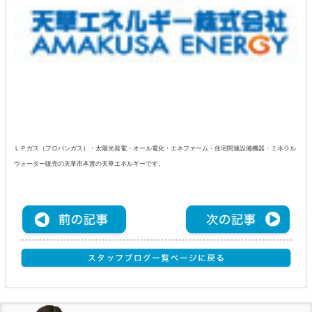
ＬＰガス（プロパンガス）・太陽光発電・オール電化・エネファーム・住宅関連設備機器・ミネラル
ウォーター販売の天草市本渡の天草エネルギーです。