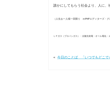
誰かにしてもらう社会より、人に、
（人生お一人様一回限り ㈱PHPエディターズ・グ
ＬＰガス（プロパンガス）・太陽光発電・オール電化・
«
今日のことば 「いつでもどこで