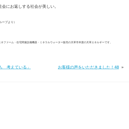
社会にお返しする社会が美しい。
ループより）
エネファーム・住宅関連設備機器・ミネラルウォーター販売の天草市本渡の天草エネルギーです。
も 考えている」
お客様の声をいただきました！48
»