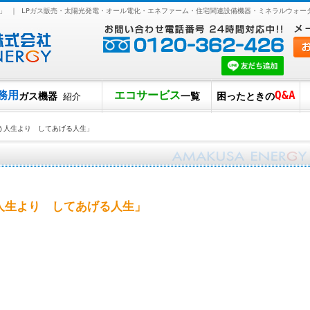
」 ｜ LPガス販売・太陽光発電・オール電化・エネファーム・住宅関連設備機器・ミネラルウォー
務用
エコサービス
Q&A
ガス機器
一覧
困ったときの
紹介
う人生より してあげる人生」
人生より してあげる人生」