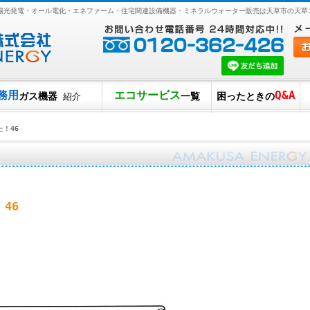
・太陽光発電・オール電化・エネファーム・住宅関連設備機器・ミネラルウォーター販売は天草市の天草
務用
エコサービス
Q&A
ガス機器
一覧
困ったときの
紹介
！46
46