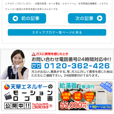
ＬＰガス（プロパンガス）・太陽光発電・オール電化・エネファーム・住宅関連設備機器・ミネラル
ウォーター販売の天草市本渡の天草エネルギーです。