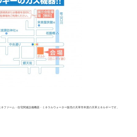
エネファーム・住宅関連設備機器・ミネラルウォーター販売の天草市本渡の天草エネルギーです。