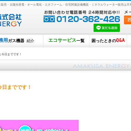
ガス販売・太陽光発電・オール電化・エネファーム・住宅関連設備機器・ミネラルウォーター販売は天
務用
エコサービス
Q&A
ガス機器
一覧
困ったときの
紹介
よ今日までです！
今日までです！