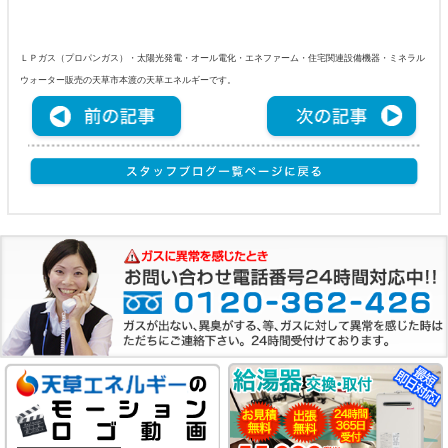
ＬＰガス（プロパンガス）・太陽光発電・オール電化・エネファーム・住宅関連設備機器・ミネラル
ウォーター販売の天草市本渡の天草エネルギーです。