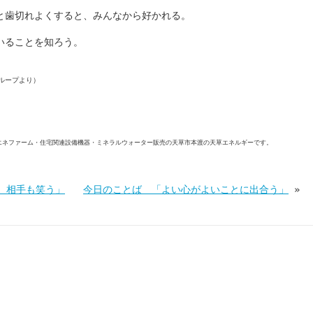
と歯切れよくすると、みんなから好かれる。
いることを知ろう。
ループより）
エネファーム・住宅関連設備機器・ミネラルウォーター販売の天草市本渡の天草エネルギーです。
 相手も笑う」
今日のことば 「よい心がよいことに出合う」
»