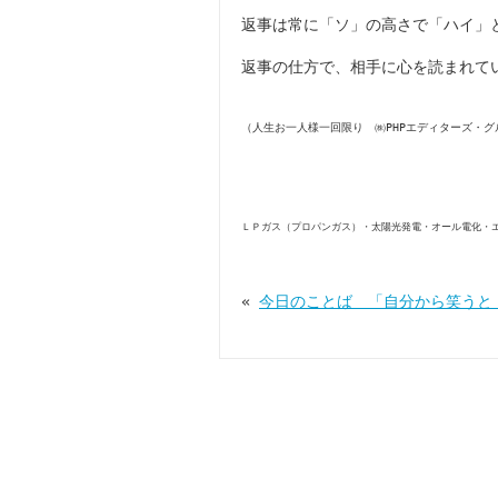
返事は常に「ソ」の高さで「ハイ」
返事の仕方で、相手に心を読まれて
（人生お一人様一回限り ㈱PHPエディターズ・グ
ＬＰガス（プロパンガス）・太陽光発電・オール電化・
«
今日のことば 「自分から笑うと