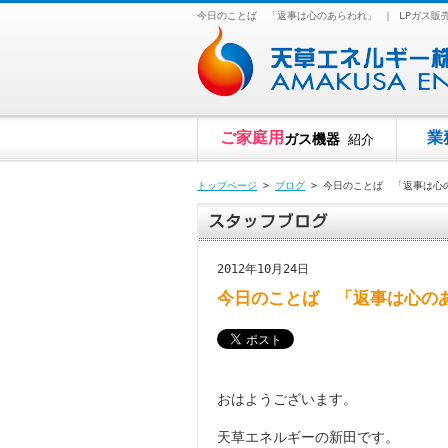
今日のことば 「返事は心のあらわれ」 ｜ LPガス
ご家庭用
業
ガス機器
紹介
トップページ
>
ブログ
> 今日のことば 「返事は心
2012年10月24日
今日のことば 「返事は心の
おはようございます。
天草エネルギーの新田です。