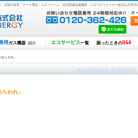
販売・太陽光発電・オール電化・エネファーム・住宅関連設備機器・ミネラルウォーター販売は天草市
務用
エコサービス
Q&A
ガス機器
一覧
困ったときの
紹介
のあらわれ」
あらわれ」