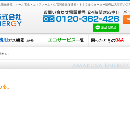
・太陽光発電・オール電化・エネファーム・住宅関連設備機器・ミネラルウォーター販売は天草市の天
務用
エコサービス
Q&A
ガス機器
一覧
困ったときの
紹介
変わる」
わる」