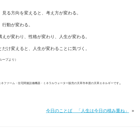
。見る方向を変えると、考え方が変わる。
、行動が変わる。
構えが変わり、性格が変わり、人生が変わる。
とだけ変えると、人生が変わることに気づく。
ループより）
。
エネファーム・住宅関連設備機器・ミネラルウォーター販売の天草市本渡の天草エネルギーです
今日のことば 「人生は今日の積み重ね」
»