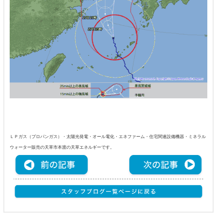
ＬＰガス（プロパンガス）・太陽光発電・オール電化・エネファーム・住宅関連設備機器・ミネラル
ウォーター販売の天草市本渡の天草エネルギーです。