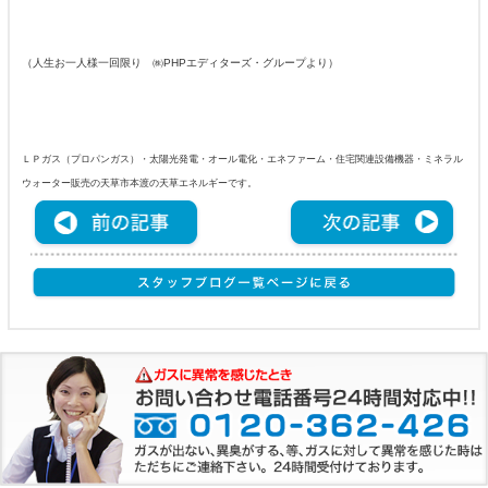
（人生お一人様一回限り ㈱PHPエディターズ・グループより）
ＬＰガス（プロパンガス）・太陽光発電・オール電化・エネファーム・住宅関連設備機器・ミネラル
ウォーター販売の天草市本渡の天草エネルギーです。