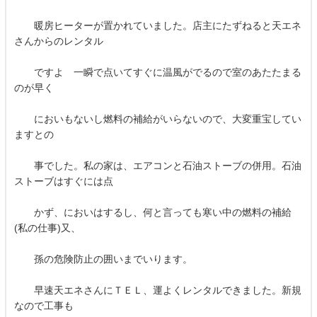
暖房ヒーターが置かれていました。店主にたずねると天エネ
さんからのレンタル
ですよ 一瞬で点いてすぐに温風がでるので室のあたたまる
のが早く
においもないし燃料の補給がいらないので、大変重宝してい
ますとの
事でした。私の家は、エアコンと石油ストーブの併用。石油
ストーブはすぐには点
かず、においはするし、何と言っても寒い中の燃料の補給
(私の仕事)又、
孫の危険防止の囲いまでいります。
早速天エネさんにＴＥＬ、運よくレンタルできました。新規
なので工事も