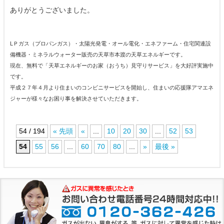
ありがとうございました。
LＰガス（プロパンガス）・太陽光発電・オール電化・エネファーム・住宅関連設
備機器・ミネラルウォーター販売の天草市本渡の天草エネルギーです。
現在、無料で「天草エネルギーのお家（おうち）見守りサービス」を大好評実施中
です。
平成２７年４月より住まいのコンビニサービスを開始し、住まいの応援隊アマエネ
ジャーが様々なお困り事を解決させていただきます。
54 / 194
« 先頭
«
...
10
20
30
...
52
53
54
55
56
...
60
70
80
...
»
最後 »