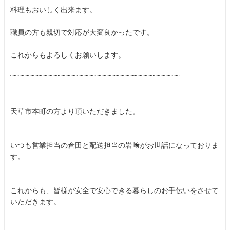
料理もおいしく出来ます。
職員の方も親切で対応が大変良かったです。
これからもよろしくお願いします。
¨¨¨¨¨¨¨¨¨¨¨¨¨¨¨¨¨¨¨¨¨¨¨¨¨¨¨¨¨¨¨¨¨¨¨¨¨¨¨¨¨¨¨¨¨¨¨¨¨¨¨¨¨¨¨¨¨¨¨¨¨¨¨¨¨¨
天草市本町の方より頂いただきました。
いつも営業担当の倉田と配送担当の岩﨑がお世話になっておりま
す。
これからも、皆様が安全で安心できる暮らしのお手伝いをさせて
いただきます。