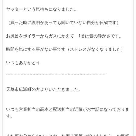
ヤッターという気持ちになりました。
（買った時に説明があっても聞いていない自分が反省です）
お風呂をボイラーからガスにかえて、1番は音の静かさです。
時間を気にする事がない事です（ストレスがなくなりました）
いつもありがとう
¨¨¨¨¨¨¨¨¨¨¨¨¨¨¨¨¨¨¨¨¨¨¨¨¨¨¨¨¨¨¨¨¨¨¨¨¨¨¨¨¨¨¨¨¨¨¨¨¨¨¨¨¨¨¨¨¨¨¨¨¨¨¨¨¨¨
天草市広瀬町の方よりいただきました。
いつも営業担当の髙本と配送担当の近藤がお世話になっておりま
す。
また何か分からないことや、お困り事等ございましたら、お気軽