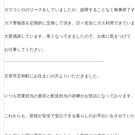
ガスコンロのリースをしていましたが、故障することなく無事終了す
ガス警報器を定期的に交換して頂き、日々安全にガス利用できていま
大変感謝しています。寒くなってきましたので、お体に気をつけて
お仕事してください。
¨¨¨¨¨¨¨¨¨¨¨¨¨¨¨¨¨¨¨¨¨¨¨¨¨¨¨¨¨¨¨¨¨¨¨¨¨¨¨¨¨¨¨¨¨¨¨¨¨¨¨¨¨¨¨¨¨¨¨¨¨¨¨¨¨¨
天草市五和町にお住まいの方よりいただきました。
いつも営業担当の倉田と配送担当の岩﨑がお世話になっております。
これからも、皆様が安全で安心できる暮らしのお手伝いをさせていた