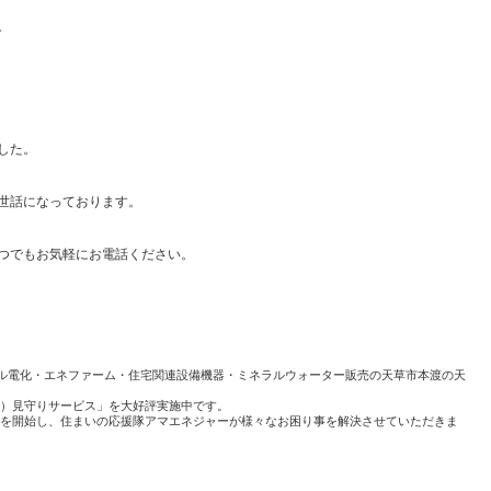
。
。
した。
世話になっております。
つでもお気軽にお電話ください。
ル電化・エネファーム・住宅関連設備機器・ミネラルウォーター販売の天草市本渡の天
）見守りサービス」を大好評実施中です。
を開始し、住まいの応援隊アマエネジャーが様々なお困り事を解決させていただきま