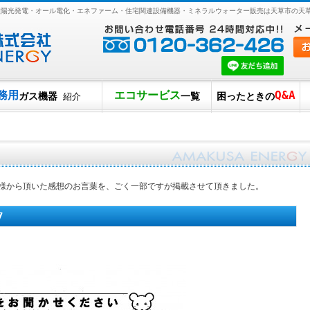
・太陽光発電・オール電化・エネファーム・住宅関連設備機器・ミネラルウォーター販売は天草市の天
務用
エコサービス
Q&A
ガス機器
一覧
困ったときの
紹介
様から頂いた感想のお言葉を、ごく一部ですが掲載させて頂きました。
7