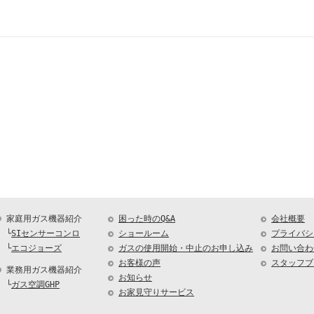
家庭用ガス機器紹介
困った時のQ&A
会社概要
└
SIセンサーコンロ
ショールーム
プライバシ
└
エコジョーズ
ガスの使用開始・中止のお申し込み
お問い合わ
お客様の声
スタッフブ
業務用ガス機器紹介
お知らせ
└
ガス空調GHP
お家見守りサービス