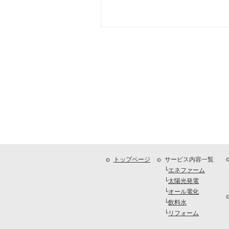
トップページ
サービス内容一覧
└
エネファーム
└
太陽光発電
└
オール電化
└
飲料水
└
リフォーム