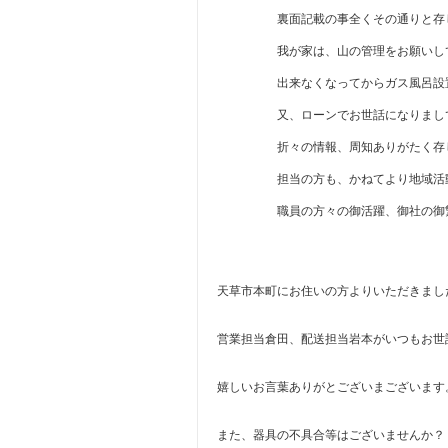
裏面記載の事全くその通りと存じ
我が家は、山の管理をお願いしてい
出来なくなってからガス風呂設置戴
又、ローンでお世話になりまして完
折々の情報、周知ありがたく存じ
担当の方も、かねてより地域活動など
職員の方々の御活躍、御社の御繁栄
天草市本町にお住いの方よりいただきまし
営業担当倉田、配送担当岩本がいつもお世
嬉しいお言葉ありがとございまございます
また、器具の不具合等はございませんか？