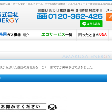
・太陽光発電・オール電化・エネファーム・住宅関連設備機器・ミネラルウォーター販売は天草市の天
務用
エコサービス
Q&A
ガス機器
一覧
困ったときの
紹介
様から頂いた感想のお言葉を、ごく一部ですが掲載させて頂きました。
1