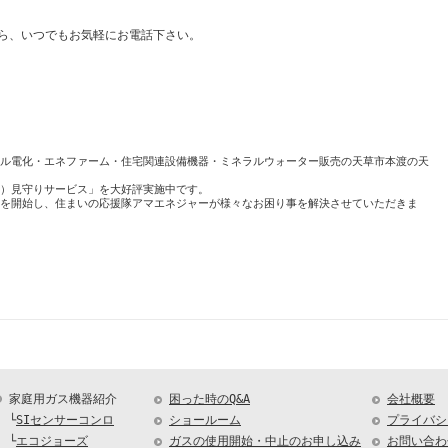
ら、いつでもお気軽にお電話下さい。
ル電化・エネファーム・住宅関連設備機器・ミネラルウォーター販売の天草市本渡の天
）見守りサービス」を大好評実施中です。
を開始し、住まいの応援隊アマエネジャーが様々なお困り事を解決させていただきま
家庭用ガス機器紹介
困った時のQ&A
会社概要
└
SIセンサーコンロ
ショールーム
プライバシ
└
エコジョーズ
ガスの使用開始・中止のお申し込み
お問い合わ