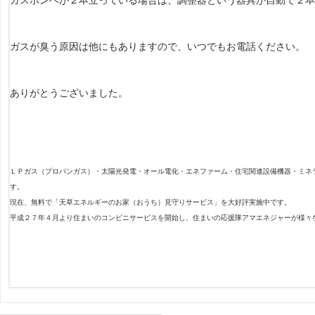
ガスボンベが２本立っている場合は、調整器という器具が自動で２
ガスが臭う原因は他にもありますので、いつでもお電話ください。
ありがとうございました。
ＬＰガス（プロパンガス）・太陽光発電・オール電化・エネファーム・住宅関連設備機器・ミネ
す。
現在、無料で「天草エネルギーのお家（おうち）見守りサービス」を大好評実施中です。
平成２７年４月より住まいのコンビニサービスを開始し、住まいの応援隊アマエネジャーが様々