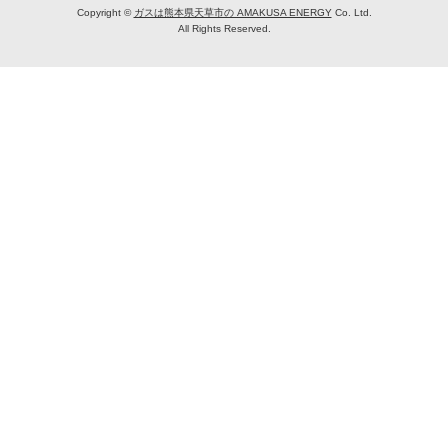
Copyright ©
ガスは熊本県天草市の AMAKUSA ENERGY
Co. Ltd.
All Rights Reserved.