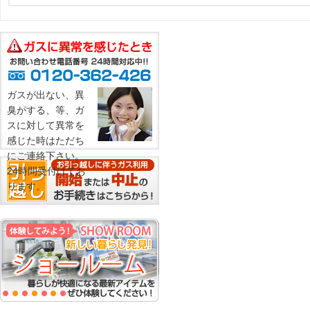
ガスが出ない、異
臭がする、等、ガ
スに対して異常を
感じた時はただち
にご連絡下さい。
24時間受付けてお
ります。