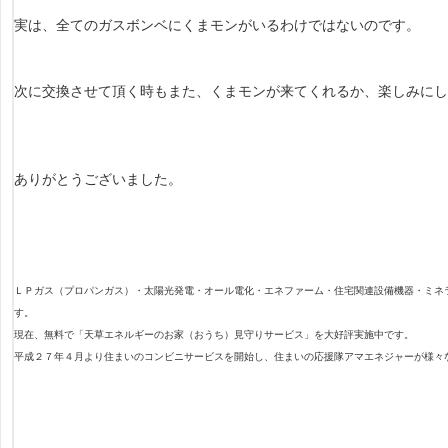
実は、全てのガスボンベにくまモンがいるわけではないのです。
次に交換させて頂く時もまた、くまモンが来てくれるか、楽しみに
ありがとうございました。
ＬＰガス（プロパンガス）・太陽光発電・オール電化・エネファーム・住宅関連設備機器・ミネ
す。
現在、無料で「天草エネルギーのお家（おうち）見守りサービス」を大好評実施中です。
平成２７年４月より住まいのコンビニサービスを開始し、住まいの応援隊アマエネジャーが様々