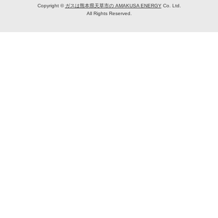
Copyright ©
ガスは熊本県天草市の AMAKUSA ENERGY
Co. Ltd.
All Rights Reserved.