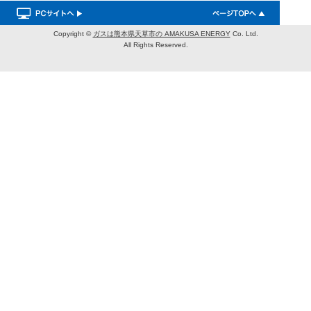
Copyright ©
ガスは熊本県天草市の AMAKUSA ENERGY
Co. Ltd.
All Rights Reserved.