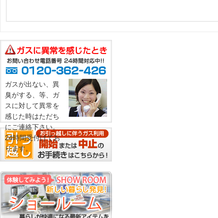
ガスが出ない、異
臭がする、等、ガ
スに対して異常を
感じた時はただち
にご連絡下さい。
24時間受付けてお
ります。