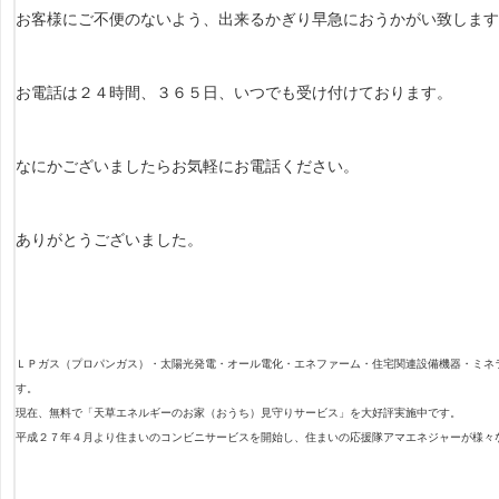
お客様にご不便のないよう、出来るかぎり早急におうかがい致します
お電話は２４時間、３６５日、いつでも受け付けております。
なにかございましたらお気軽にお電話ください。
ありがとうございました。
ＬＰガス（プロパンガス）・太陽光発電・オール電化・エネファーム・住宅関連設備機器・ミネ
す。
現在、無料で「天草エネルギーのお家（おうち）見守りサービス」を大好評実施中です。
平成２７年４月より住まいのコンビニサービスを開始し、住まいの応援隊アマエネジャーが様々