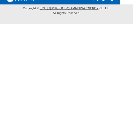
Copyright ©
ガスは熊本県天草市の AMAKUSA ENERGY
Co. Ltd.
All Rights Reserved.