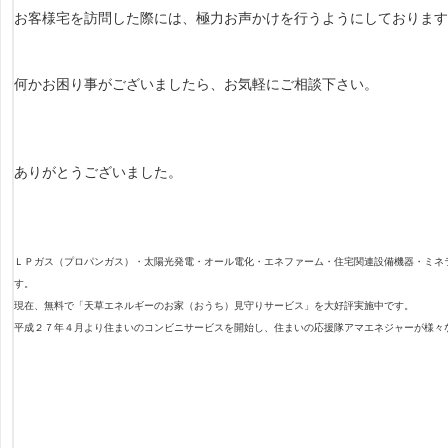
お客様宅を訪問した際には、極力お声かけを行うようにしております
何かお困り事がございましたら、お気軽にご相談下さい。
ありがとうございました。
ＬＰガス（プロパンガス）・太陽光発電・オール電化・エネファーム・住宅関連設備機器・ミネ
す。
現在、無料で「天草エネルギーのお家（おうち）見守りサービス」を大好評実施中です。
平成２７年４月より住まいのコンビニサービスを開始し、住まいの応援隊アマエネジャーが様々