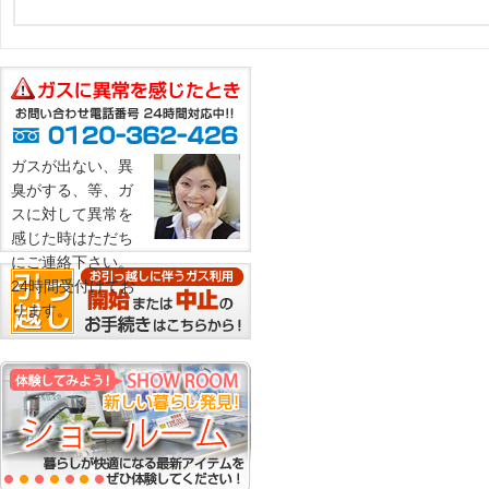
ガスが出ない、異
臭がする、等、ガ
スに対して異常を
感じた時はただち
にご連絡下さい。
24時間受付けてお
ります。