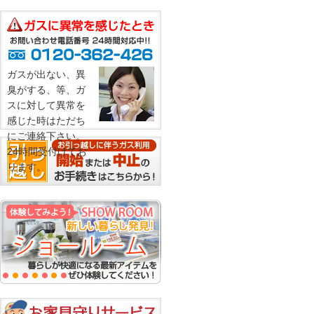
ガスが出ない、異
臭がする、等、ガ
スに対して異常を
感じた時はただち
にご連絡下さい。
24時間受付けてお
ります。