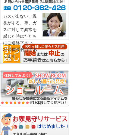
ガスが出ない、異
臭がする、等、ガ
スに対して異常を
感じた時はただち
にご連絡下さい。
24時間受付けてお
ります。