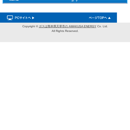
Copyright ©
ガスは熊本県天草市の AMAKUSA ENERGY
Co. Ltd.
All Rights Reserved.