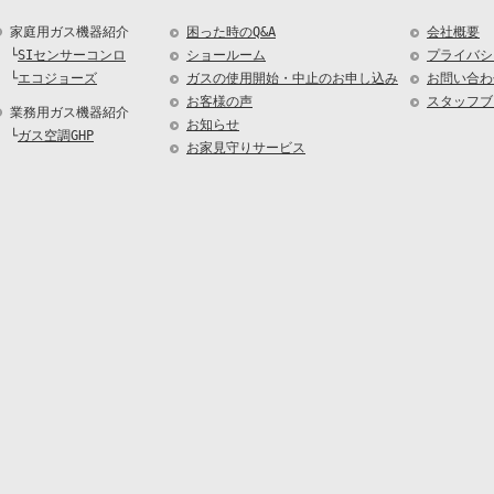
家庭用ガス機器紹介
困った時のQ&A
会社概要
└
SIセンサーコンロ
ショールーム
プライバシ
└
エコジョーズ
ガスの使用開始・中止のお申し込み
お問い合わ
お客様の声
スタッフブ
業務用ガス機器紹介
お知らせ
└
ガス空調GHP
お家見守りサービス