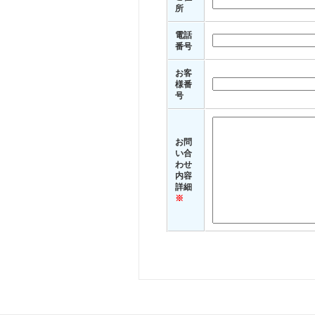
所
電話
番号
お客
様番
号
お問
い合
わせ
内容
詳細
※