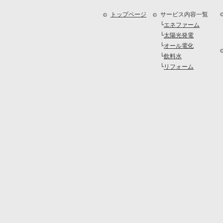
トップページ
サービス内容一覧
└
エネファーム
└
太陽光発電
└
オール電化
└
飲料水
└
リフォーム