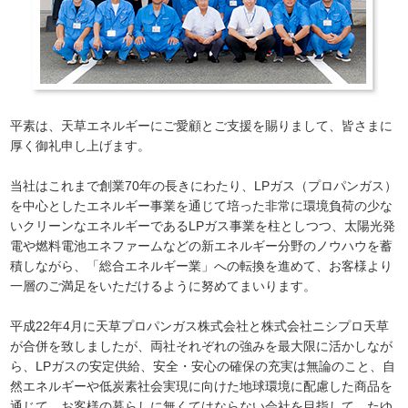
平素は、天草エネルギーにご愛顧とご支援を賜りまして、皆さまに
厚く御礼申し上げます。
当社はこれまで創業70年の長きにわたり、LPガス（プロパンガス）
を中心としたエネルギー事業を通じて培った非常に環境負荷の少な
いクリーンなエネルギーであるLPガス事業を柱としつつ、太陽光発
電や燃料電池エネファームなどの新エネルギー分野のノウハウを蓄
積しながら、「総合エネルギー業」への転換を進めて、お客様より
一層のご満足をいただけるように努めてまいります。
平成22年4月に天草プロパンガス株式会社と株式会社ニシプロ天草
が合併を致しましたが、両社それぞれの強みを最大限に活かしなが
ら、LPガスの安定供給、安全・安心の確保の充実は無論のこと、自
然エネルギーや低炭素社会実現に向けた地球環境に配慮した商品を
通じて、お客様の暮らしに無くてはならない会社を目指して、たゆ